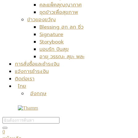
คละแพ็คสุญญากาศ
ชุดข้าวเพื่อสุขภาพ
ข้าวของขวัญ
Blessing ฮก ลก ซิ่ว
Signature
Storybook
มอบรัก ปันสุข
อายุ วรรณะ สุขะ พละ
การสั่งซื้อและชำระเงิน
แจ้งการชำระเงิน
ติดต่อเรา
ไทย
อังกฤษ
0