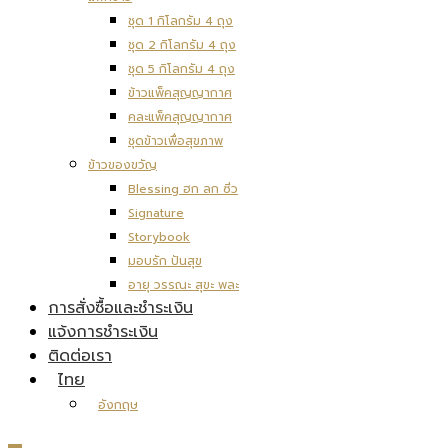
ชุด 1 กิโลกรัม 4 ถุง
ชุด 2 กิโลกรัม 4 ถุง
ชุด 5 กิโลกรัม 4 ถุง
ข้าวแพ็คสุญญากาศ
คละแพ็คสุญญากาศ
ชุดข้าวเพื่อสุขภาพ
ข้าวของขวัญ
Blessing ฮก ลก ซิ่ว
Signature
Storybook
มอบรัก ปันสุข
อายุ วรรณะ สุขะ พละ
การสั่งซื้อและชำระเงิน
แจ้งการชำระเงิน
ติดต่อเรา
ไทย
อังกฤษ