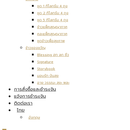
ชุด 1 กิโลกรัม 4 ถุง
ชุด 2 กิโลกรัม 4 ถุง
ชุด 5 กิโลกรัม 4 ถุง
ข้าวแพ็คสุญญากาศ
คละแพ็คสุญญากาศ
ชุดข้าวเพื่อสุขภาพ
ข้าวของขวัญ
Blessing ฮก ลก ซิ่ว
Signature
Storybook
มอบรัก ปันสุข
อายุ วรรณะ สุขะ พละ
การสั่งซื้อและชำระเงิน
แจ้งการชำระเงิน
ติดต่อเรา
ไทย
อังกฤษ