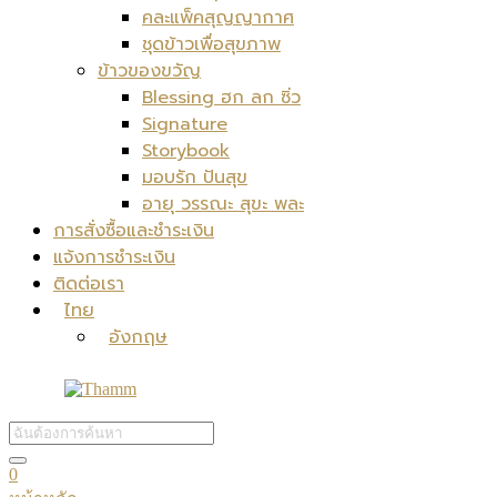
คละแพ็คสุญญากาศ
ชุดข้าวเพื่อสุขภาพ
ข้าวของขวัญ
Blessing ฮก ลก ซิ่ว
Signature
Storybook
มอบรัก ปันสุข
อายุ วรรณะ สุขะ พละ
การสั่งซื้อและชำระเงิน
แจ้งการชำระเงิน
ติดต่อเรา
ไทย
อังกฤษ
0