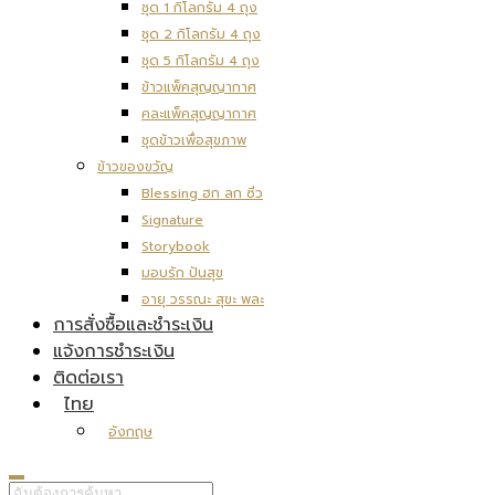
ชุด 1 กิโลกรัม 4 ถุง
ชุด 2 กิโลกรัม 4 ถุง
ชุด 5 กิโลกรัม 4 ถุง
ข้าวแพ็คสุญญากาศ
คละแพ็คสุญญากาศ
ชุดข้าวเพื่อสุขภาพ
ข้าวของขวัญ
Blessing ฮก ลก ซิ่ว
Signature
Storybook
มอบรัก ปันสุข
อายุ วรรณะ สุขะ พละ
การสั่งซื้อและชำระเงิน
แจ้งการชำระเงิน
ติดต่อเรา
ไทย
อังกฤษ