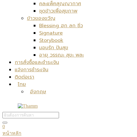
คละแพ็คสุญญากาศ
ชุดข้าวเพื่อสุขภาพ
ข้าวของขวัญ
Blessing ฮก ลก ซิ่ว
Signature
Storybook
มอบรัก ปันสุข
อายุ วรรณะ สุขะ พละ
การสั่งซื้อและชำระเงิน
แจ้งการชำระเงิน
ติดต่อเรา
ไทย
อังกฤษ
0
หน้าหลัก