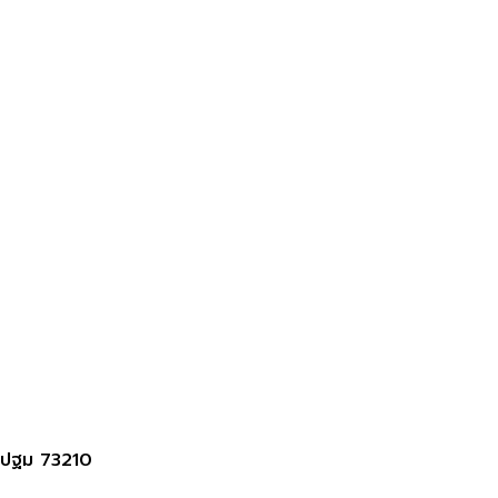
รปฐม 73210