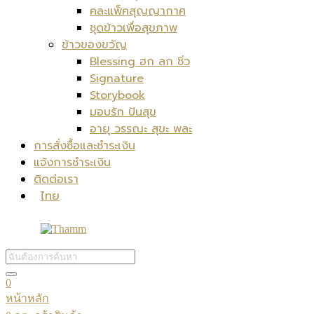
คละแพ็คสุญญากาศ
ชุดข้าวเพื่อสุขภาพ
ข้าวของขวัญ
Blessing ฮก ลก ซิ่ว
Signature
Storybook
มอบรัก ปันสุข
อายุ วรรณะ สุขะ พละ
การสั่งซื้อและชำระเงิน
แจ้งการชำระเงิน
ติดต่อเรา
ไทย
0
หน้าหลัก