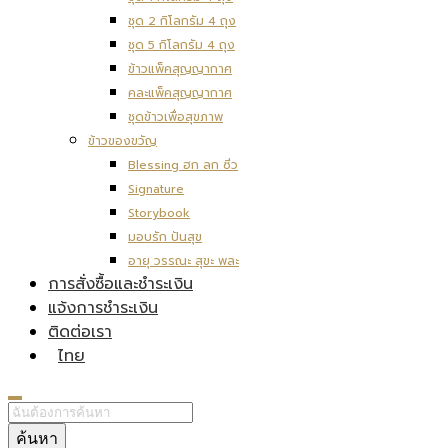
ชุด 2 กิโลกรัม 4 ถุง
ชุด 5 กิโลกรัม 4 ถุง
ข้าวแพ็คสุญญากาศ
คละแพ็คสุญญากาศ
ชุดข้าวเพื่อสุขภาพ
ข้าวของขวัญ
Blessing ฮก ลก ซิ่ว
Signature
Storybook
มอบรัก ปันสุข
อายุ วรรณะ สุขะ พละ
การสั่งซื้อและชำระเงิน
แจ้งการชำระเงิน
ติดต่อเรา
ไทย
ค้นหา