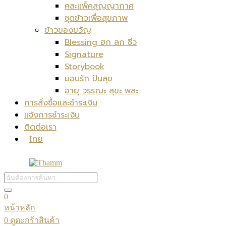
คละแพ็คสุญญากาศ
ชุดข้าวเพื่อสุขภาพ
ข้าวของขวัญ
Blessing ฮก ลก ซิ่ว
Signature
Storybook
มอบรัก ปันสุข
อายุ วรรณะ สุขะ พละ
การสั่งซื้อและชำระเงิน
แจ้งการชำระเงิน
ติดต่อเรา
ไทย
0
หน้าหลัก
0
ดูตะกร้าสินค้า