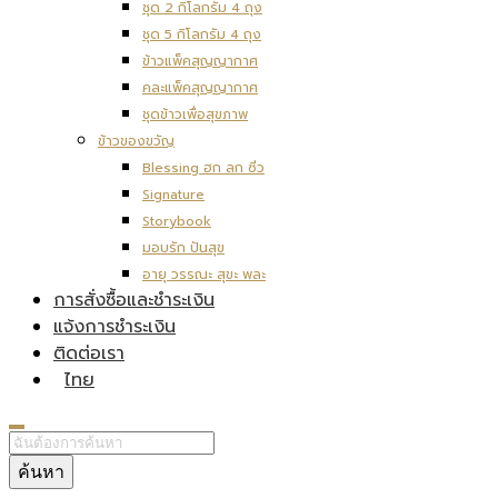
ชุด 2 กิโลกรัม 4 ถุง
ชุด 5 กิโลกรัม 4 ถุง
ข้าวแพ็คสุญญากาศ
คละแพ็คสุญญากาศ
ชุดข้าวเพื่อสุขภาพ
ข้าวของขวัญ
Blessing ฮก ลก ซิ่ว
Signature
Storybook
มอบรัก ปันสุข
อายุ วรรณะ สุขะ พละ
การสั่งซื้อและชำระเงิน
แจ้งการชำระเงิน
ติดต่อเรา
ไทย
ค้นหา