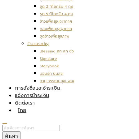
ชุด 2 กิโลกรัม 4 ถุง
ชุด 5 กิโลกรัม 4 ถุง
ข้าวแพ็คสุญญากาศ
คละแพ็คสุญญากาศ
ชุดข้าวเพื่อสุขภาพ
ข้าวของขวัญ
Blessing ฮก ลก ซิ่ว
Signature
Storybook
มอบรัก ปันสุข
อายุ วรรณะ สุขะ พละ
การสั่งซื้อและชำระเงิน
แจ้งการชำระเงิน
ติดต่อเรา
ไทย
ค้นหา