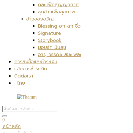
คละแพ็คสุญญากาศ
ชุดข้าวเพื่อสุขภาพ
ข้าวของขวัญ
Blessing ฮก ลก ซิ่ว
Signature
Storybook
มอบรัก ปันสุข
อายุ วรรณะ สุขะ พละ
การสั่งซื้อและชำระเงิน
แจ้งการชำระเงิน
ติดต่อเรา
ไทย
0
หน้าหลัก