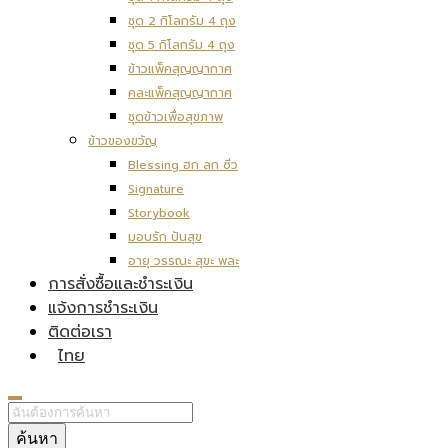
ชุด 2 กิโลกรัม 4 ถุง
ชุด 5 กิโลกรัม 4 ถุง
ข้าวแพ็คสุญญากาศ
คละแพ็คสุญญากาศ
ชุดข้าวเพื่อสุขภาพ
ข้าวของขวัญ
Blessing ฮก ลก ซิ่ว
Signature
Storybook
มอบรัก ปันสุข
อายุ วรรณะ สุขะ พละ
การสั่งซื้อและชำระเงิน
แจ้งการชำระเงิน
ติดต่อเรา
ไทย
ค้นหา