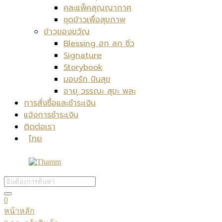
คละแพ็คสุญญากาศ
ชุดข้าวเพื่อสุขภาพ
ข้าวของขวัญ
Blessing ฮก ลก ซิ่ว
Signature
Storybook
มอบรัก ปันสุข
อายุ วรรณะ สุขะ พละ
การสั่งซื้อและชำระเงิน
แจ้งการชำระเงิน
ติดต่อเรา
ไทย
0
หน้าหลัก