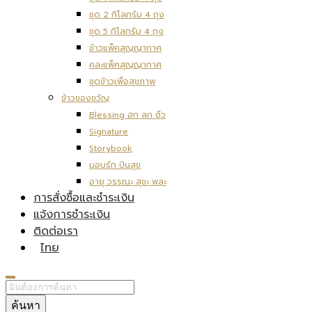
ชุด 2 กิโลกรัม 4 ถุง
ชุด 5 กิโลกรัม 4 ถุง
ข้าวแพ็คสุญญากาศ
คละแพ็คสุญญากาศ
ชุดข้าวเพื่อสุขภาพ
ข้าวของขวัญ
Blessing ฮก ลก ซิ่ว
Signature
Storybook
มอบรัก ปันสุข
อายุ วรรณะ สุขะ พละ
การสั่งซื้อและชำระเงิน
แจ้งการชำระเงิน
ติดต่อเรา
ไทย
ค้นหา