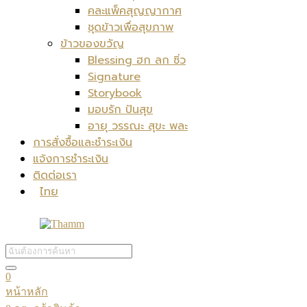
คละแพ็คสุญญากาศ
ชุดข้าวเพื่อสุขภาพ
ข้าวของขวัญ
Blessing ฮก ลก ซิ่ว
Signature
Storybook
มอบรัก ปันสุข
อายุ วรรณะ สุขะ พละ
การสั่งซื้อและชำระเงิน
แจ้งการชำระเงิน
ติดต่อเรา
ไทย
0
หน้าหลัก