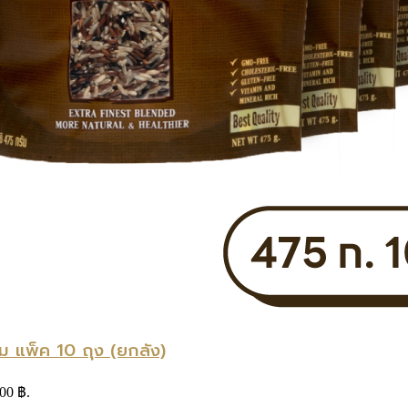
ม แพ็ค 10 ถุง (ยกลัง)
.00 ฿.