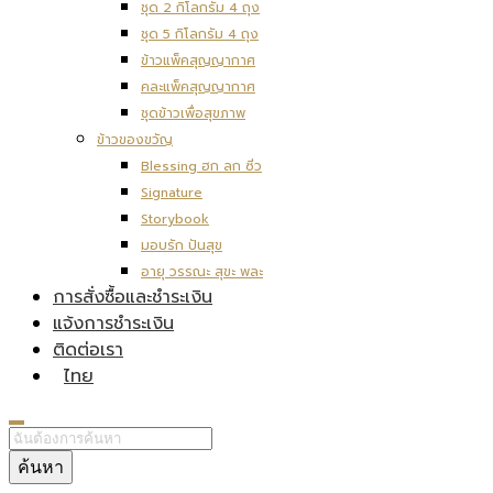
ชุด 2 กิโลกรัม 4 ถุง
ชุด 5 กิโลกรัม 4 ถุง
ข้าวแพ็คสุญญากาศ
คละแพ็คสุญญากาศ
ชุดข้าวเพื่อสุขภาพ
ข้าวของขวัญ
Blessing ฮก ลก ซิ่ว
Signature
Storybook
มอบรัก ปันสุข
อายุ วรรณะ สุขะ พละ
การสั่งซื้อและชำระเงิน
แจ้งการชำระเงิน
ติดต่อเรา
ไทย
ค้นหา