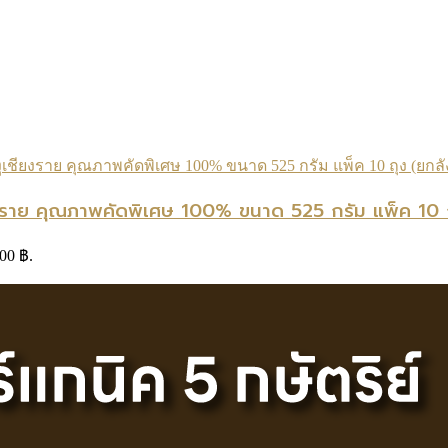
ียงราย คุณภาพคัดพิเศษ 100% ขนาด 525 กรัม แพ็ค 10 ถ
.00 ฿.