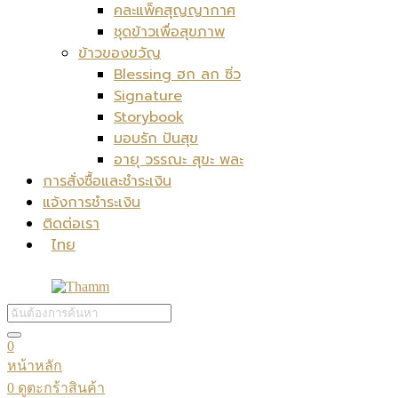
คละแพ็คสุญญากาศ
ชุดข้าวเพื่อสุขภาพ
ข้าวของขวัญ
Blessing ฮก ลก ซิ่ว
Signature
Storybook
มอบรัก ปันสุข
อายุ วรรณะ สุขะ พละ
การสั่งซื้อและชำระเงิน
แจ้งการชำระเงิน
ติดต่อเรา
ไทย
0
หน้าหลัก
0
ดูตะกร้าสินค้า