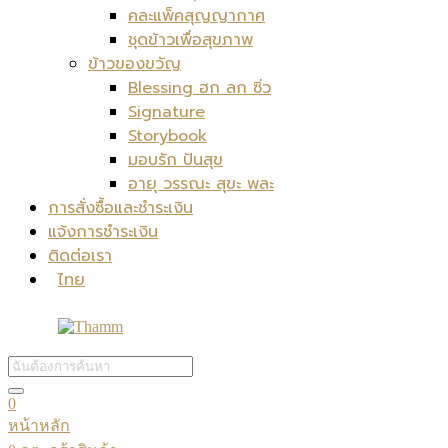
คละแพ็คสุญญากาศ
ชุดข้าวเพื่อสุขภาพ
ข้าวของขวัญ
Blessing ฮก ลก ซิ่ว
Signature
Storybook
มอบรัก ปันสุข
อายุ วรรณะ สุขะ พละ
การสั่งซื้อและชำระเงิน
แจ้งการชำระเงิน
ติดต่อเรา
ไทย
0
หน้าหลัก