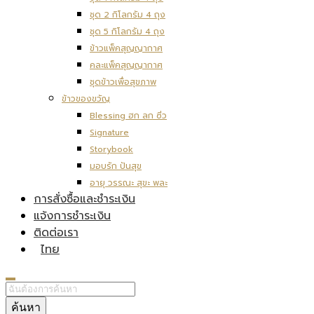
ชุด 2 กิโลกรัม 4 ถุง
ชุด 5 กิโลกรัม 4 ถุง
ข้าวแพ็คสุญญากาศ
คละแพ็คสุญญากาศ
ชุดข้าวเพื่อสุขภาพ
ข้าวของขวัญ
Blessing ฮก ลก ซิ่ว
Signature
Storybook
มอบรัก ปันสุข
อายุ วรรณะ สุขะ พละ
การสั่งซื้อและชำระเงิน
แจ้งการชำระเงิน
ติดต่อเรา
ไทย
ค้นหา