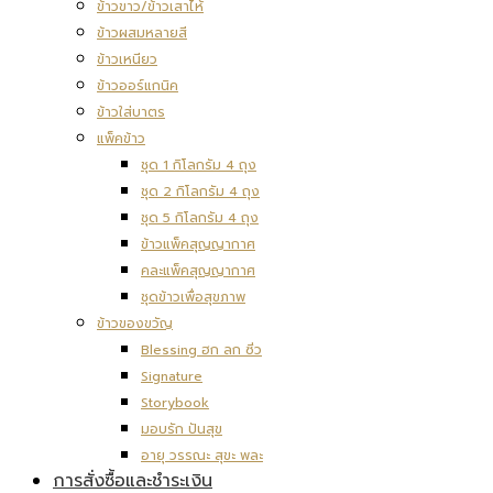
ข้าวขาว/ข้าวเสาไห้
ข้าวผสมหลายสี
ข้าวเหนียว
ข้าวออร์แกนิค
ข้าวใส่บาตร
แพ็คข้าว
ชุด 1 กิโลกรัม 4 ถุง
ชุด 2 กิโลกรัม 4 ถุง
ชุด 5 กิโลกรัม 4 ถุง
ข้าวแพ็คสุญญากาศ
คละแพ็คสุญญากาศ
ชุดข้าวเพื่อสุขภาพ
ข้าวของขวัญ
Blessing ฮก ลก ซิ่ว
Signature
Storybook
มอบรัก ปันสุข
อายุ วรรณะ สุขะ พละ
การสั่งซื้อและชำระเงิน