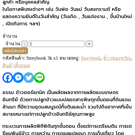
ลูกค้า หรือบุคคลสำคัญ
ในโอกาสพิเศษต่างๆ เช่น วันพ่อ วันแม่ วันสงกรานต์ หรือ
แสดงความยินดีในวันสำคัญ (วันเกิด , วันแต่งงาน , ขึ้นบ้านใหม่
, เปิดกิจการ ฯลฯ)
จำนวน
จำนวน
หยิบใส่ตะกร้า
รหัสสินค้า:
Storybook 3k x1
หมวดหมู่:
Storybook
,
ข้าวของขวัญ
,
สินค้าทั้งหมด
ธรรม ข้าวออร์แกนิค เป็นผลิตผลจากการผลิตแบบเกษตร
อินทรีย์ ด้วยการปลูกข้าวแบบปลอดสารพิษทุกขั้นตอนที่ดินแดน
ล้านนา ที่มีความอุดมสมบูรณ์ทั้งดินและน้ำ รวมไปถึงอากาศที่เย็น
สบายเหมาะแก่การปลูกข้าวอินทรีย์คุณภาพสูง
กระบวนการผลิตพิถีพิถันทุกขั้นตอน ตั้งแต่การเตรียมดิน การเต
รียมพันธุ์ข้าว การหว่าน การดูแลแปลงนา การเก็บเกี่ยว โดย