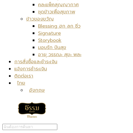
คละแพ็คสุญญากาศ
ชุดข้าวเพื่อสุขภาพ
ข้าวของขวัญ
Blessing ฮก ลก ซิ่ว
Signature
Storybook
มอบรัก ปันสุข
อายุ วรรณะ สุขะ พละ
การสั่งซื้อและชำระเงิน
แจ้งการชำระเงิน
ติดต่อเรา
ไทย
อังกฤษ