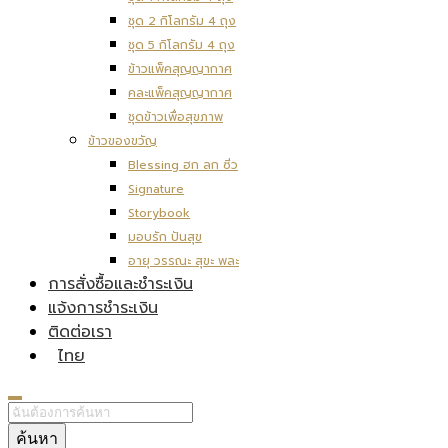
ชุด 2 กิโลกรัม 4 ถุง
ชุด 5 กิโลกรัม 4 ถุง
ข้าวแพ็คสุญญากาศ
คละแพ็คสุญญากาศ
ชุดข้าวเพื่อสุขภาพ
ข้าวของขวัญ
Blessing ฮก ลก ซิ่ว
Signature
Storybook
มอบรัก ปันสุข
อายุ วรรณะ สุขะ พละ
การสั่งซื้อและชำระเงิน
แจ้งการชำระเงิน
ติดต่อเรา
ไทย
ค้นหา