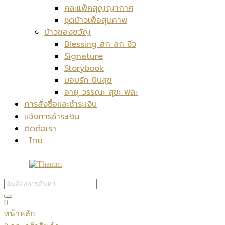
คละแพ็คสุญญากาศ
ชุดข้าวเพื่อสุขภาพ
ข้าวของขวัญ
Blessing ฮก ลก ซิ่ว
Signature
Storybook
มอบรัก ปันสุข
อายุ วรรณะ สุขะ พละ
การสั่งซื้อและชำระเงิน
แจ้งการชำระเงิน
ติดต่อเรา
ไทย
0
หน้าหลัก