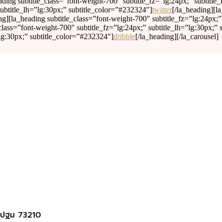
ding subtitle_class=”font-weight-700″ subtitle_fz=”lg:24px;” subtitle
subtitle_lh=”lg:30px;” subtitle_color=”#232324″]
twitter
[/la_heading][l
ng][la_heading subtitle_class=”font-weight-700″ subtitle_fz=”lg:24px;”
_class=”font-weight-700″ subtitle_fz=”lg:24px;” subtitle_lh=”lg:30px;”
”lg:30px;” subtitle_color=”#232324″]
dribble
[/la_heading][/la_carousel]
รปฐม 73210