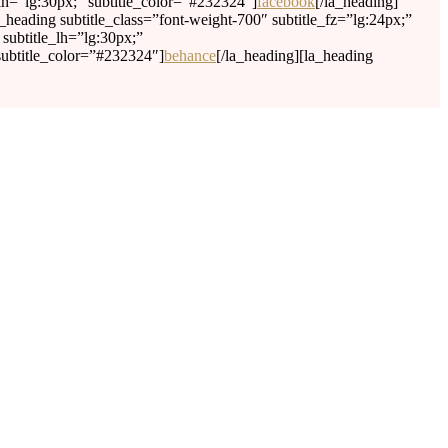
_lh=”lg:30px;” subtitle_color=”#232324″]
facebook
[/la_heading]
a_heading subtitle_class=”font-weight-700″ subtitle_fz=”lg:24px;”
 subtitle_lh=”lg:30px;”
 subtitle_color=”#232324″]
behance
[/la_heading][la_heading