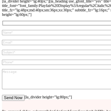
[la_divider height=”lg:40px;”][la_heading use_gfont_title=”yes” titl
title_font=”font_family:Playfair%20Display%3Aregular%2Citalic
title_fz=”lg:48px;md:40px;sm:36px;xs:30px;” subtitle_fz=”lg:16px;” s
height=”lg:60px;”]
[la_divider height=”lg:80px;”]