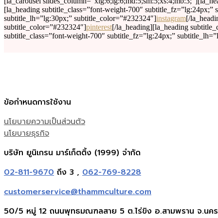
[la_carousel slides_column=”xlg:6;lg:6;md:5;sm:5;xs:4;mb:3;”][la_hea
[la_heading subtitle_class=”font-weight-700″ subtitle_fz=”lg:24px;” 
subtitle_lh=”lg:30px;” subtitle_color=”#232324″]
instagram
[/la_headi
subtitle_color=”#232324″]
pinterest
[/la_heading][la_heading subtitle
subtitle_class=”font-weight-700″ subtitle_fz=”lg:24px;” subtitle_lh=
ข้อกำหนดการใช้งาน
นโยบายความเป็นส่วนตัว
นโยบายธุรกิจ
บริษัท ยูนิเกรน มาร์เก็ตติ้ง (1999) จำกัด
02-811-9670
ถึง 3 ,
062-769-8228
customerservice@thammculture.com
50/5 หมู่ 12 ถนนพุทธมณฑลสาย 5 ต.ไร่ขิง อ.สามพราน จ.นค