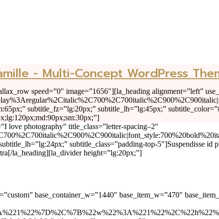
amille - Multi-Concept WordPress The
llax_row speed=”0″ image=”1656″][la_heading alignment=”left” use_gf
20Display%3Aregular%2Citalic%2C700%2C700italic%2C900%2C900ital
65px;” subtitle_fz=”lg:20px;” subtitle_lh=”lg:45px;” subtitle_color=”
0px;lg:120px;md:90px;sm:30px;”]
=”I love photography” title_class=”letter-spacing–2″
%2C700%2C700italic%2C900%2C900italic|font_style:700%20bold%20i
ubtitle_lh=”lg:24px;” subtitle_class=”padding-top-5″]Suspendisse id pl
etra[/la_heading][la_divider height=”lg:20px;”]
pe=”custom” base_container_w=”1440″ base_item_w=”470″ base_item
2%3A%221%22%7D%2C%7B%22w%22%3A%221%22%2C%22h%