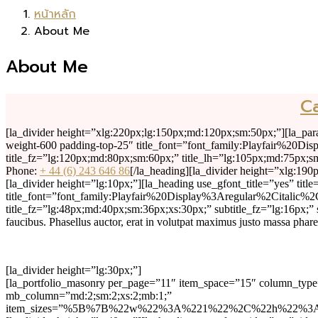
หน้าหลัก
About Me
About Me
C
[la_divider height=”xlg:220px;lg:150px;md:120px;sm:50px;”][la_para
weight-600 padding-top-25″ title_font=”font_family:Playfair%
title_fz=”lg:120px;md:80px;sm:60px;” title_lh=”lg:105px;md:75px;sm:
Phone:
+ 44 (6) 243 646 86
[/la_heading][la_divider height=”xlg:19
[la_divider height=”lg:10px;”][la_heading use_gfont_title=”yes” title
title_font=”font_family:Playfair%20Display%3Aregular%2Citalic
title_fz=”lg:48px;md:40px;sm:36px;xs:30px;” subtitle_fz=”lg:16px;” s
faucibus. Phasellus auctor, erat in volutpat maximus justo massa phar
[la_divider height=”lg:30px;”]
[la_portfolio_masonry per_page=”11″ item_space=”15″ column_ty
mb_column=”md:2;sm:2;xs:2;mb:1;”
item_sizes=”%5B%7B%22w%22%3A%221%22%2C%22h%2