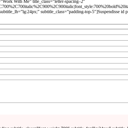
e=”Work With Me” title_class=”letter-spacing–2″
%2C700%2C700italic%2C900%2C900italic|font_style:700%20bold%20i
ubtitle_lh=”lg:24px;” subtitle_class=”padding-top-5″]Suspendisse id p