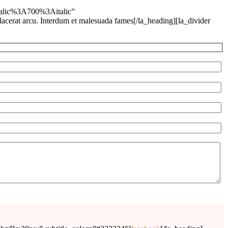
talic%3A700%3Aitalic”
lacerat arcu. Interdum et malesuada fames[/la_heading][la_divider