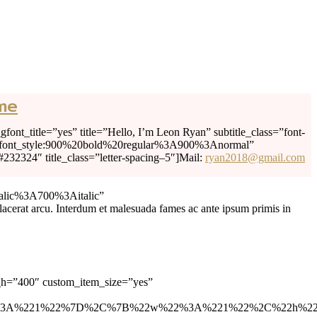
me
ont_title=”yes” title=”Hello, I’m Leon Ryan” subtitle_class=”font-
ic|font_style:900%20bold%20regular%3A900%3Anormal”
#232324″ title_class=”letter-spacing–5″]Mail:
ryan2018@gmail.com
talic%3A700%3Aitalic”
acerat arcu. Interdum et malesuada fames ac ante ipsum primis in
_h=”400″ custom_item_size=”yes”
22%3A%221%22%7D%2C%7B%22w%22%3A%221%22%2C%22h