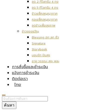
ชุด 2 กิโลกรัม 4 ถุง
ชุด 5 กิโลกรัม 4 ถุง
ข้าวแพ็คสุญญากาศ
คละแพ็คสุญญากาศ
ชุดข้าวเพื่อสุขภาพ
ข้าวของขวัญ
Blessing ฮก ลก ซิ่ว
Signature
Storybook
มอบรัก ปันสุข
อายุ วรรณะ สุขะ พละ
การสั่งซื้อและชำระเงิน
แจ้งการชำระเงิน
ติดต่อเรา
ไทย
ค้นหา