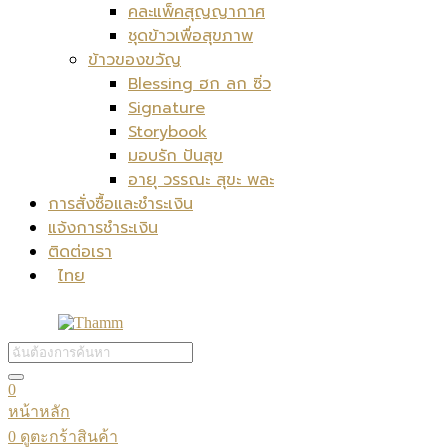
คละแพ็คสุญญากาศ
ชุดข้าวเพื่อสุขภาพ
ข้าวของขวัญ
Blessing ฮก ลก ซิ่ว
Signature
Storybook
มอบรัก ปันสุข
อายุ วรรณะ สุขะ พละ
การสั่งซื้อและชำระเงิน
แจ้งการชำระเงิน
ติดต่อเรา
ไทย
0
หน้าหลัก
0
ดูตะกร้าสินค้า