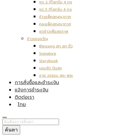
ชุด 2 กิโลกรัม 4 ถุง
ชุด 5 กิโลกรัม 4 ถุง
ข้าวแพ็คสุญญากาศ
คละแพ็คสุญญากาศ
ชุดข้าวเพื่อสุขภาพ
ข้าวของขวัญ
Blessing ฮก ลก ซิ่ว
Signature
Storybook
มอบรัก ปันสุข
อายุ วรรณะ สุขะ พละ
การสั่งซื้อและชำระเงิน
แจ้งการชำระเงิน
ติดต่อเรา
ไทย
ค้นหา