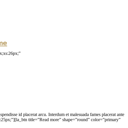
me
x;xs:26px;”
spendisse id placerat arcu. Interdum et malesuada fames placerat ante
”lg:25px;”][la_btn title=”Read more” shape=”round” color=”primary”