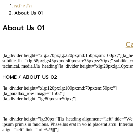
หน้าหลัก
About Us 01
About Us 01
C
[la_divider height=”xlg:270px;lg:220px;md:150px;sm:100px;”][la_he
subtitle_lh=”xlg:58px;lg:45px;md:40px;sm:35px;xs:30px;” subtitle_c
technical, media.[/la_heading][la_divider height=”xlg:20px;lg:10px;s
HOME / ABOUT US 02
[la_divider height=”xlg:120px;lg:100px;md:70px;sm:50px;”]
[la_parallax_row image=”1502″]
[la_divider height=”lg:80px;sm:50px;”]
[la_divider height=”lg:30px;”][la_heading alignment=”left” title=”We 
ipsum primis in faucibus. Phasellus erat in vo id placerat arcu. Int
align=”left” link=”url:%23|||”]