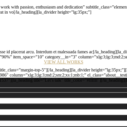
e work with passion, enthusiasm and dedication” subtitle_class=”elemen
rat in vo[/la_heading][la_divider height=”lg:35px;”]
sse id placerat arcu. Interdum et malesuada fames ac[/la_heading][la_d
90%” item_space=”10″ category__in=”3″ column=”xlg:3;lg:3;md:2;sm:
VIEW ALL WORKS
title_class=”margin-top-5″][/la_heading][la_divider height=”lg:35px;”]
86″ column=”xlg:3;lg:3;md:2;sm:2;xs:1;mb:1;” el_class=”about__testi
7″][la_heading title=”Let’s talk” title_color=”#ffffff”][/la_heading][