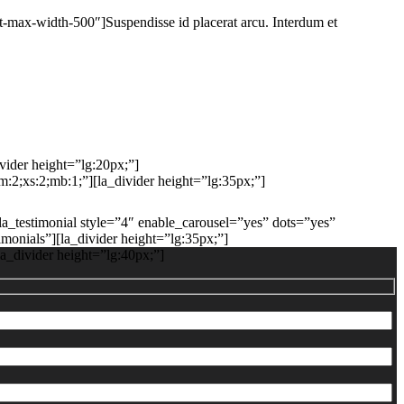
t-max-width-500″]Suspendisse id placerat arcu. Interdum et
ivider height=”lg:20px;”]
2;xs:2;mb:1;”][la_divider height=”lg:35px;”]
[la_testimonial style=”4″ enable_carousel=”yes” dots=”yes”
monials”][la_divider height=”lg:35px;”]
la_divider height=”lg:40px;”]