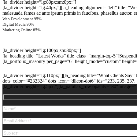
[la_divider height=”lg:80px;sm:0px;”]
[la_divider height=”lg:40px;”][la_heading alignment=”left” title=”W
malesuada fames ac ante ipsum primis in faucibus. phasellus auctor, e
Web Development
95%
Digital Media
90%
Marketing Online
85%
[la_divider height=”lg:100px;sm:80px;”]
[la_heading title=”Latest Works” title_class=”margin-top-5″]Suspendi
[la_portfolio_masonry per_page=”6″ height_mode=”custom” height=”
[la_divider height=”lg:110px;”][la_heading title=”What Clients Say” 
dots_color=”#232324″ dots_icon=”dlicon-dot6″ ids=”233, 235, 237, 9
[la_divider height=”lg:5px;”][la_parallax_row opacity=”80″ image=”153