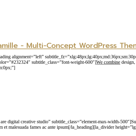
amille - Multi-Concept WordPress The
ading alignment=”left” subtitle_fz=”xlg:48px;lg:40px;md:36px;sm:30p
olor=”#232324″ subtitle_class=”font-weight-600″]
We combine
design,
m:0px;”]
are digital creative studio” subtitle_class=”element-max-width-500″]Su
erdum et malesuada fames ac ante ipsum[/la_heading][la_divider height=