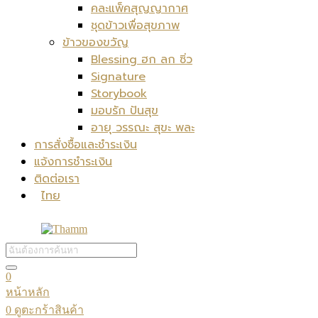
คละแพ็คสุญญากาศ
ชุดข้าวเพื่อสุขภาพ
ข้าวของขวัญ
Blessing ฮก ลก ซิ่ว
Signature
Storybook
มอบรัก ปันสุข
อายุ วรรณะ สุขะ พละ
การสั่งซื้อและชำระเงิน
แจ้งการชำระเงิน
ติดต่อเรา
ไทย
0
หน้าหลัก
0
ดูตะกร้าสินค้า