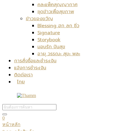
คละแพ็คสุญญากาศ
ชุดข้าวเพื่อสุขภาพ
ข้าวของขวัญ
Blessing ฮก ลก ซิ่ว
Signature
Storybook
มอบรัก ปันสุข
อายุ วรรณะ สุขะ พละ
การสั่งซื้อและชำระเงิน
แจ้งการชำระเงิน
ติดต่อเรา
ไทย
0
หน้าหลัก