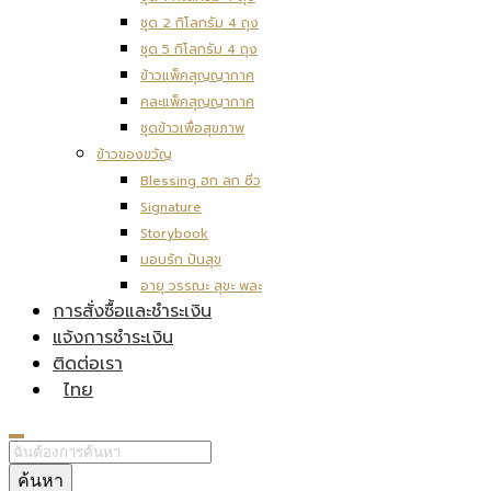
ชุด 2 กิโลกรัม 4 ถุง
ชุด 5 กิโลกรัม 4 ถุง
ข้าวแพ็คสุญญากาศ
คละแพ็คสุญญากาศ
ชุดข้าวเพื่อสุขภาพ
ข้าวของขวัญ
Blessing ฮก ลก ซิ่ว
Signature
Storybook
มอบรัก ปันสุข
อายุ วรรณะ สุขะ พละ
การสั่งซื้อและชำระเงิน
แจ้งการชำระเงิน
ติดต่อเรา
ไทย
ค้นหา