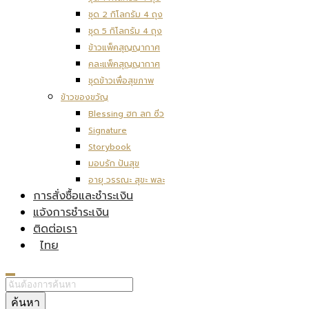
ชุด 2 กิโลกรัม 4 ถุง
ชุด 5 กิโลกรัม 4 ถุง
ข้าวแพ็คสุญญากาศ
คละแพ็คสุญญากาศ
ชุดข้าวเพื่อสุขภาพ
ข้าวของขวัญ
Blessing ฮก ลก ซิ่ว
Signature
Storybook
มอบรัก ปันสุข
อายุ วรรณะ สุขะ พละ
การสั่งซื้อและชำระเงิน
แจ้งการชำระเงิน
ติดต่อเรา
ไทย
ค้นหา