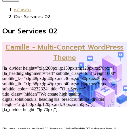
หน้าหลัก
Our Services 02
Our Services 02
Camille - Multi-Concept WordPress
Theme
[la_divider height=”xlg:200px;lg:150px;sm:120px;xs:70px;”]
[la_heading alignment=”left” subtitle_class=”font-weight-600″
subtitle_fz=”xlg:48px;lg:40px;md:36px;sm:30px;xs:26px;”
subtitle_lh=”xlg:58px;lg:45px;md:40px;sm:35px;xs:30px;”
subtitle_color=”#232324″ title=”Our Service”
title_class=”hidden”]We create high quality
digital solutions
[/la_heading][la_breadcrumb][la_divider
height=”xlg:150px;lg:120px;md:70px;sm:50px;”]
[la_divider height=”lg:70px;”]