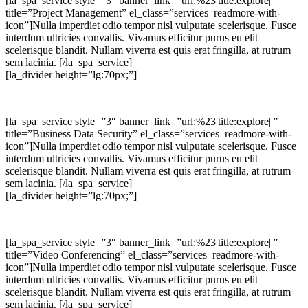
[la_spa_service style=”3″ banner_link=”url:%23|title:explore||”
title=”Project Management” el_class=”services–readmore-with-
icon”]Nulla imperdiet odio tempor nisl vulputate scelerisque. Fusce
interdum ultricies convallis. Vivamus efficitur purus eu elit
scelerisque blandit. Nullam viverra est quis erat fringilla, at rutrum
sem lacinia. [/la_spa_service]
[la_divider height=”lg:70px;”]
[la_spa_service style=”3″ banner_link=”url:%23|title:explore||”
title=”Business Data Security” el_class=”services–readmore-with-
icon”]Nulla imperdiet odio tempor nisl vulputate scelerisque. Fusce
interdum ultricies convallis. Vivamus efficitur purus eu elit
scelerisque blandit. Nullam viverra est quis erat fringilla, at rutrum
sem lacinia. [/la_spa_service]
[la_divider height=”lg:70px;”]
[la_spa_service style=”3″ banner_link=”url:%23|title:explore||”
title=”Video Conferencing” el_class=”services–readmore-with-
icon”]Nulla imperdiet odio tempor nisl vulputate scelerisque. Fusce
interdum ultricies convallis. Vivamus efficitur purus eu elit
scelerisque blandit. Nullam viverra est quis erat fringilla, at rutrum
sem lacinia. [/la_spa_service]