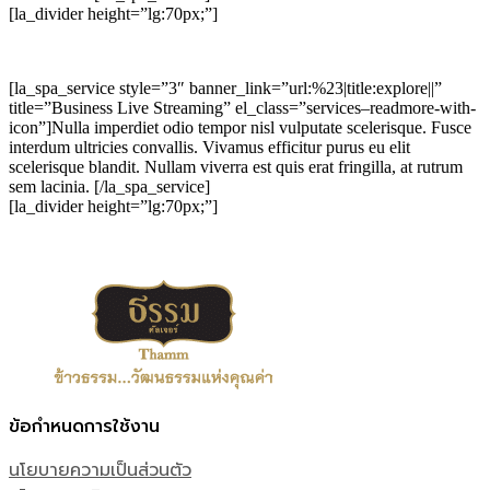
[la_divider height=”lg:70px;”]
[la_spa_service style=”3″ banner_link=”url:%23|title:explore||”
title=”Business Live Streaming” el_class=”services–readmore-with-
icon”]Nulla imperdiet odio tempor nisl vulputate scelerisque. Fusce
interdum ultricies convallis. Vivamus efficitur purus eu elit
scelerisque blandit. Nullam viverra est quis erat fringilla, at rutrum
sem lacinia. [/la_spa_service]
[la_divider height=”lg:70px;”]
ข้อกำหนดการใช้งาน
นโยบายความเป็นส่วนตัว