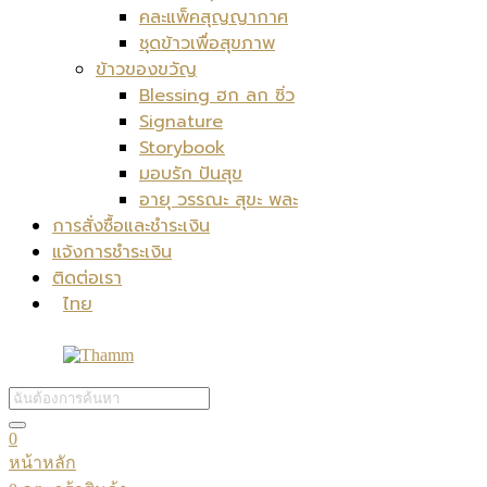
คละแพ็คสุญญากาศ
ชุดข้าวเพื่อสุขภาพ
ข้าวของขวัญ
Blessing ฮก ลก ซิ่ว
Signature
Storybook
มอบรัก ปันสุข
อายุ วรรณะ สุขะ พละ
การสั่งซื้อและชำระเงิน
แจ้งการชำระเงิน
ติดต่อเรา
ไทย
0
หน้าหลัก