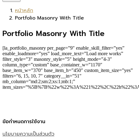
หน้าหลัก
Portfolio Masonry With Title
Portfolio Masonry With Title
[la_portfolio_masonry per_page=”9″ enable_skill_filter=”yes”
enable_loadmore=”yes” load_more_text=”Load more works”
filter_style=”3″ masonry_style=”5″ height_mode=”4-3″
column_type=”custom” base_container_w=”1170″
base_item_w=”370″ base_item_h=”450″ custom_item_size=”yes”
filters=”6, 15, 10, 7″ category__in=”51″
mb_column=”md:2;sm:2;xs:1;mb:1;”
item_sizes=”%5B%7B%22w%22%3A%221%22%2C%22h%22
ข้อกำหนดการใช้งาน
นโยบายความเป็นส่วนตัว