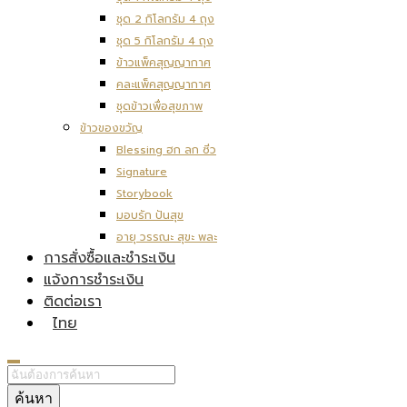
ชุด 2 กิโลกรัม 4 ถุง
ชุด 5 กิโลกรัม 4 ถุง
ข้าวแพ็คสุญญากาศ
คละแพ็คสุญญากาศ
ชุดข้าวเพื่อสุขภาพ
ข้าวของขวัญ
Blessing ฮก ลก ซิ่ว
Signature
Storybook
มอบรัก ปันสุข
อายุ วรรณะ สุขะ พละ
การสั่งซื้อและชำระเงิน
แจ้งการชำระเงิน
ติดต่อเรา
ไทย
ค้นหา