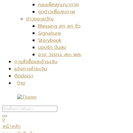
คละแพ็คสุญญากาศ
ชุดข้าวเพื่อสุขภาพ
ข้าวของขวัญ
Blessing ฮก ลก ซิ่ว
Signature
Storybook
มอบรัก ปันสุข
อายุ วรรณะ สุขะ พละ
การสั่งซื้อและชำระเงิน
แจ้งการชำระเงิน
ติดต่อเรา
ไทย
0
หน้าหลัก