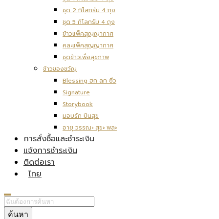
ชุด 2 กิโลกรัม 4 ถุง
ชุด 5 กิโลกรัม 4 ถุง
ข้าวแพ็คสุญญากาศ
คละแพ็คสุญญากาศ
ชุดข้าวเพื่อสุขภาพ
ข้าวของขวัญ
Blessing ฮก ลก ซิ่ว
Signature
Storybook
มอบรัก ปันสุข
อายุ วรรณะ สุขะ พละ
การสั่งซื้อและชำระเงิน
แจ้งการชำระเงิน
ติดต่อเรา
ไทย
ค้นหา