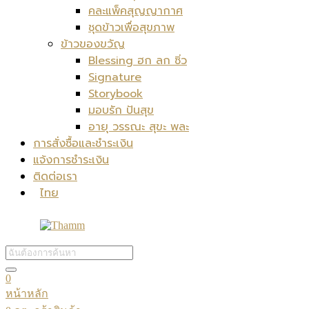
คละแพ็คสุญญากาศ
ชุดข้าวเพื่อสุขภาพ
ข้าวของขวัญ
Blessing ฮก ลก ซิ่ว
Signature
Storybook
มอบรัก ปันสุข
อายุ วรรณะ สุขะ พละ
การสั่งซื้อและชำระเงิน
แจ้งการชำระเงิน
ติดต่อเรา
ไทย
0
หน้าหลัก