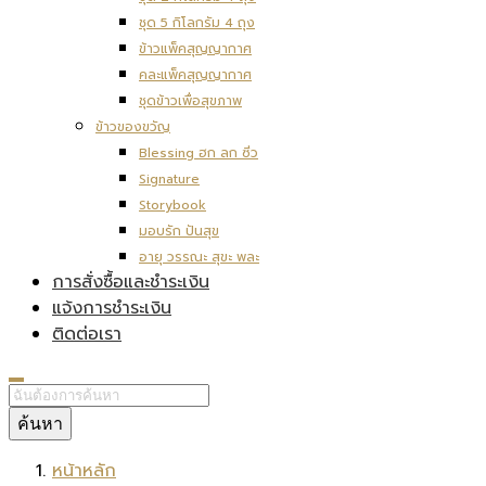
ชุด 5 กิโลกรัม 4 ถุง
ข้าวแพ็คสุญญากาศ
คละแพ็คสุญญากาศ
ชุดข้าวเพื่อสุขภาพ
ข้าวของขวัญ
Blessing ฮก ลก ซิ่ว
Signature
Storybook
มอบรัก ปันสุข
อายุ วรรณะ สุขะ พละ
การสั่งซื้อและชำระเงิน
แจ้งการชำระเงิน
ติดต่อเรา
ค้นหา
หน้าหลัก