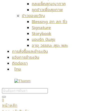
คละแพ็คสุญญากาศ
ชุดข้าวเพื่อสุขภาพ
ข้าวของขวัญ
Blessing ฮก ลก ซิ่ว
Signature
Storybook
มอบรัก ปันสุข
อายุ วรรณะ สุขะ พละ
การสั่งซื้อและชำระเงิน
แจ้งการชำระเงิน
ติดต่อเรา
ไทย
0
หน้าหลัก