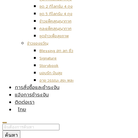
ชุด 2 กิโลกรัม 4 ถุง
ชุด 5 กิโลกรัม 4 ถุง
ข้าวแพ็คสุญญากาศ
คละแพ็คสุญญากาศ
ชุดข้าวเพื่อสุขภาพ
ข้าวของขวัญ
Blessing ฮก ลก ซิ่ว
Signature
Storybook
มอบรัก ปันสุข
อายุ วรรณะ สุขะ พละ
การสั่งซื้อและชำระเงิน
แจ้งการชำระเงิน
ติดต่อเรา
ไทย
ค้นหา