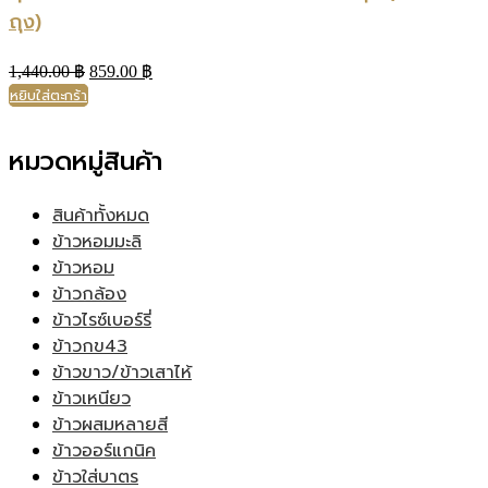
ถุง)
Original
Current
1,440.00
฿
859.00
฿
price
price
หยิบใส่ตะกร้า
was:
is:
1,440.00 ฿.
859.00 ฿.
หมวดหมู่สินค้า
สินค้าทั้งหมด
ข้าวหอมมะลิ
ข้าวหอม
ข้าวกล้อง
ข้าวไรซ์เบอร์รี่
ข้าวกข43
ข้าวขาว/ข้าวเสาไห้
ข้าวเหนียว
ข้าวผสมหลายสี
ข้าวออร์แกนิค
ข้าวใส่บาตร