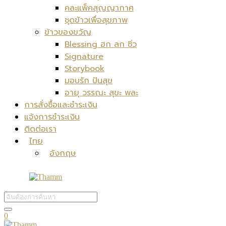
คละแพ็คสุญญากาศ
ชุดข้าวเพื่อสุขภาพ
ข้าวของขวัญ
Blessing ฮก ลก ซิ่ว
Signature
Storybook
มอบรัก ปันสุข
อายุ วรรณะ สุขะ พละ
การสั่งซื้อและชำระเงิน
แจ้งการชำระเงิน
ติดต่อเรา
ไทย
อังกฤษ
0