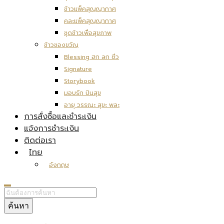
ข้าวแพ็คสุญญากาศ
คละแพ็คสุญญากาศ
ชุดข้าวเพื่อสุขภาพ
ข้าวของขวัญ
Blessing ฮก ลก ซิ่ว
Signature
Storybook
มอบรัก ปันสุข
อายุ วรรณะ สุขะ พละ
การสั่งซื้อและชำระเงิน
แจ้งการชำระเงิน
ติดต่อเรา
ไทย
อังกฤษ
ค้นหา