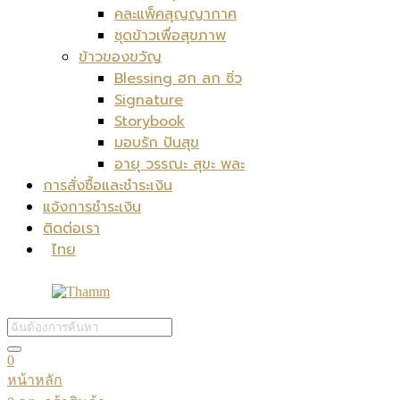
คละแพ็คสุญญากาศ
ชุดข้าวเพื่อสุขภาพ
ข้าวของขวัญ
Blessing ฮก ลก ซิ่ว
Signature
Storybook
มอบรัก ปันสุข
อายุ วรรณะ สุขะ พละ
การสั่งซื้อและชำระเงิน
แจ้งการชำระเงิน
ติดต่อเรา
ไทย
0
หน้าหลัก