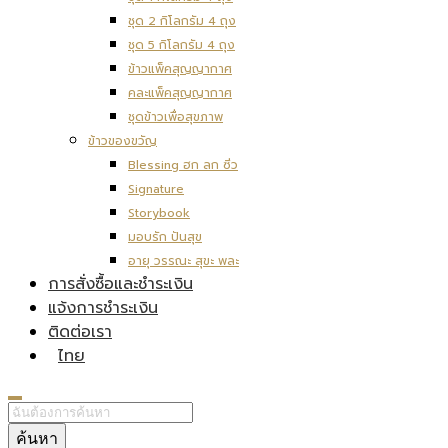
ชุด 2 กิโลกรัม 4 ถุง
ชุด 5 กิโลกรัม 4 ถุง
ข้าวแพ็คสุญญากาศ
คละแพ็คสุญญากาศ
ชุดข้าวเพื่อสุขภาพ
ข้าวของขวัญ
Blessing ฮก ลก ซิ่ว
Signature
Storybook
มอบรัก ปันสุข
อายุ วรรณะ สุขะ พละ
การสั่งซื้อและชำระเงิน
แจ้งการชำระเงิน
ติดต่อเรา
ไทย
ค้นหา