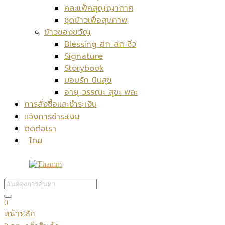
คละแพ็คสุญญากาศ
ชุดข้าวเพื่อสุขภาพ
ข้าวของขวัญ
Blessing ฮก ลก ซิ่ว
Signature
Storybook
มอบรัก ปันสุข
อายุ วรรณะ สุขะ พละ
การสั่งซื้อและชำระเงิน
แจ้งการชำระเงิน
ติดต่อเรา
ไทย
0
หน้าหลัก