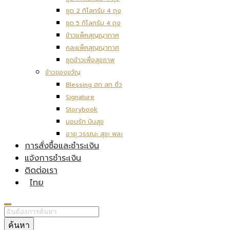
ชุด 2 กิโลกรัม 4 ถุง
ชุด 5 กิโลกรัม 4 ถุง
ข้าวแพ็คสุญญากาศ
คละแพ็คสุญญากาศ
ชุดข้าวเพื่อสุขภาพ
ข้าวของขวัญ
Blessing ฮก ลก ซิ่ว
Signature
Storybook
มอบรัก ปันสุข
อายุ วรรณะ สุขะ พละ
การสั่งซื้อและชำระเงิน
แจ้งการชำระเงิน
ติดต่อเรา
ไทย
ค้นหา