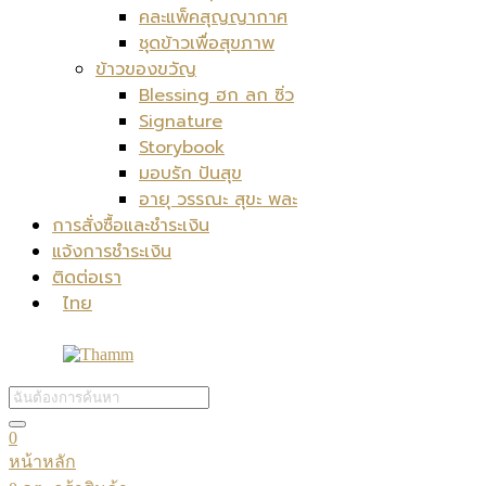
คละแพ็คสุญญากาศ
ชุดข้าวเพื่อสุขภาพ
ข้าวของขวัญ
Blessing ฮก ลก ซิ่ว
Signature
Storybook
มอบรัก ปันสุข
อายุ วรรณะ สุขะ พละ
การสั่งซื้อและชำระเงิน
แจ้งการชำระเงิน
ติดต่อเรา
ไทย
0
หน้าหลัก