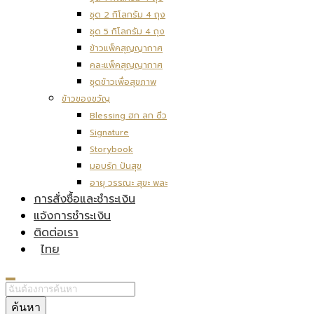
ชุด 2 กิโลกรัม 4 ถุง
ชุด 5 กิโลกรัม 4 ถุง
ข้าวแพ็คสุญญากาศ
คละแพ็คสุญญากาศ
ชุดข้าวเพื่อสุขภาพ
ข้าวของขวัญ
Blessing ฮก ลก ซิ่ว
Signature
Storybook
มอบรัก ปันสุข
อายุ วรรณะ สุขะ พละ
การสั่งซื้อและชำระเงิน
แจ้งการชำระเงิน
ติดต่อเรา
ไทย
ค้นหา