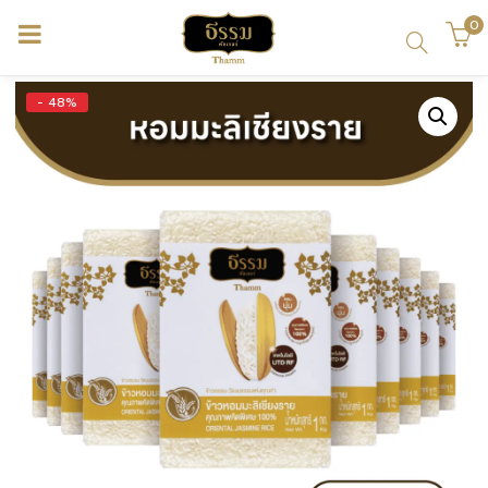
0
้า)
- 48%