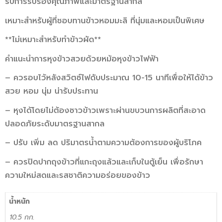
รับการรับรองคุณภาพและมาตรฐานสากล
เหมาะสำหรับผู้ที่ชอบทานข้าวหอมมะลิ ที่นุ่มและหอมเป็นพิเศษ
**ไม่เหมาะสำหรับทำข้าวผัด**
คำแนะนำการหุงข้าวสวยด้วยหม้อหุงข้าวไฟฟ้า
– ควรอบไว้หลังสวิตซ์ไฟดับประมาณ 10-15 นาทีเพื่อให้ได้ข้าว
สวย หอม นุ่ม น่ารับประทาน
– หุงได้โดยไม่ต้องซาวข้าวเพราะผ่านขบวนการผลิตที่สะอาด
ปลอดภัยระดับมาตรฐานสากล
– ปรับ เพิ่ม ลด ปริมาตรน้ำตามความต้องการของผู้บริโภค
– ควรปิดปากถุงข้าวที่แกะถุงแล้วและเก็บในตู้เย็น เพื่อรักษา
ความใหม่สดและรสชาติความอร่อยของข้าว
น้ำหนัก
10.5 กก.