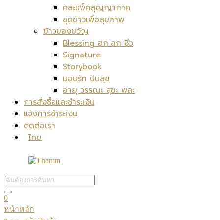
คละแพ็คสุญญากาศ
ชุดข้าวเพื่อสุขภาพ
ข้าวของขวัญ
Blessing ฮก ลก ซิ่ว
Signature
Storybook
มอบรัก ปันสุข
อายุ วรรณะ สุขะ พละ
การสั่งซื้อและชำระเงิน
แจ้งการชำระเงิน
ติดต่อเรา
ไทย
0
หน้าหลัก