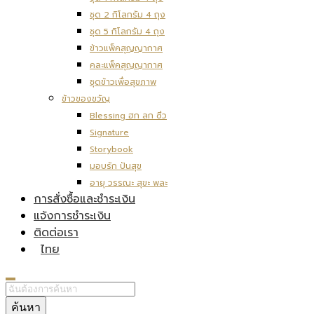
ชุด 2 กิโลกรัม 4 ถุง
ชุด 5 กิโลกรัม 4 ถุง
ข้าวแพ็คสุญญากาศ
คละแพ็คสุญญากาศ
ชุดข้าวเพื่อสุขภาพ
ข้าวของขวัญ
Blessing ฮก ลก ซิ่ว
Signature
Storybook
มอบรัก ปันสุข
อายุ วรรณะ สุขะ พละ
การสั่งซื้อและชำระเงิน
แจ้งการชำระเงิน
ติดต่อเรา
ไทย
ค้นหา