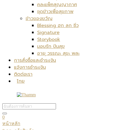
คละแพ็คสุญญากาศ
ชุดข้าวเพื่อสุขภาพ
ข้าวของขวัญ
Blessing ฮก ลก ซิ่ว
Signature
Storybook
มอบรัก ปันสุข
อายุ วรรณะ สุขะ พละ
การสั่งซื้อและชำระเงิน
แจ้งการชำระเงิน
ติดต่อเรา
ไทย
0
หน้าหลัก