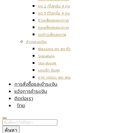
ชุด 2 กิโลกรัม 4 ถุง
ชุด 5 กิโลกรัม 4 ถุง
ข้าวแพ็คสุญญากาศ
คละแพ็คสุญญากาศ
ชุดข้าวเพื่อสุขภาพ
ข้าวของขวัญ
Blessing ฮก ลก ซิ่ว
Signature
Storybook
มอบรัก ปันสุข
อายุ วรรณะ สุขะ พละ
การสั่งซื้อและชำระเงิน
แจ้งการชำระเงิน
ติดต่อเรา
ไทย
ค้นหา