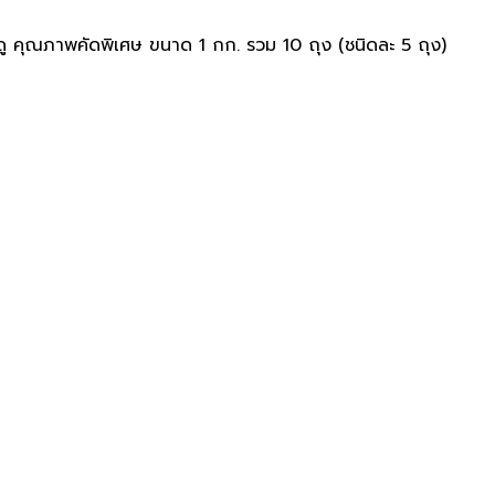
ฤดู คุณภาพคัดพิเศษ ขนาด 1 กก. รวม 10 ถุง (ชนิดละ 5 ถุง)