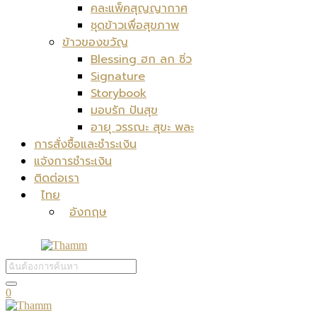
คละแพ็คสุญญากาศ
ชุดข้าวเพื่อสุขภาพ
ข้าวของขวัญ
Blessing ฮก ลก ซิ่ว
Signature
Storybook
มอบรัก ปันสุข
อายุ วรรณะ สุขะ พละ
การสั่งซื้อและชำระเงิน
แจ้งการชำระเงิน
ติดต่อเรา
ไทย
อังกฤษ
0