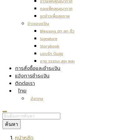
ข้าวแพ็คสุญญากาศ
คละแพ็คสุญญากาศ
ชุดข้าวเพื่อสุขภาพ
ข้าวของขวัญ
Blessing ฮก ลก ซิ่ว
Signature
Storybook
มอบรัก ปันสุข
อายุ วรรณะ สุขะ พละ
การสั่งซื้อและชำระเงิน
แจ้งการชำระเงิน
ติดต่อเรา
ไทย
อังกฤษ
ค้นหา
หน้าหลัก