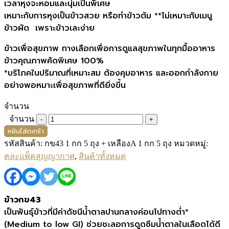
เวลาหุงจะหอมและนุ่มเป็นพิเศษ
เหมาะกับการหุงเป็นข้าวสวย หรือทำข้าวต้ม **ไม่เหมาะกับเมนู
ข้าวผัด เพราะข้าวเละง่าย
ข้าวเพื่อสุขภาพ ทางเลือกเพื่อการดูแลสุขภาพในทุกมื้ออาหาร
ข้าวคุณภาพคัดพิเศษ 100%
*บริโภคในปริมาณที่เหมาะสม ต้องคุมอาหาร และออกกำลังกาย
อย่างพอหมาะเพื่อสุขภาพที่ดียิ่งขึ้น
จำนวน
จำนวน
หยิบใส่ตะกร้า
รหัสสินค้า:
กข43 1 กก 5 ถุง + เหลืองA 1 กก 5 ถุง
หมวดหมู่:
คละแพ็คสุญญากาศ
,
สินค้าทั้งหมด
ข้าวกข43
เป็นพันธุ์ข้าวที่มีค่าดัชนีน้ำตาลปานกลางค่อนไปทางต่ำ*
(Medium to low GI) ช่วยชะลอการดูดซึมน้ำตาลในเลือดได้ดี