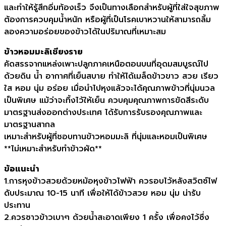
และทำให้รู้สึกอิ่มท้องเร็ว จึงเป็นทางเลือกสำหรับผู้ที่ใส่ใจสุขภาพ
ต้องการควบคุมน้ำหนัก หรือผู้ที่เป็นโรคเบาหวานให้สามารถลิ้ม
ลองความอร่อยของข้าวได้ในปริมาณที่เหมาะสม
ข้าวหอมมะลิเชียงราย
คัดสรรจากแหล่งเพาะปลูกภาคเหนือตอนบนที่อุดมสมบูรณ์ไป
ด้วยดิน น้ำ อากาศที่เย็นสบาย ทำให้ได้เมล็ดข้าวขาว สวย เรียว
ใส หอม นุ่ม อร่อย เมื่อนำไปหุงแล้วจะได้คุณภาพข้าวที่นุ่มนวล
เป็นพิเศษ แม้ว่าจะทิ้งไว้ให้เย็น ควบคุมคุณภาพการขัดสีระดับ
มาตรฐานส่งออกต่างประเทศ ได้รับการรับรองคุณภาพและ
มาตรฐานสากล
เหมาะสำหรับผู้ที่ชอบทานข้าวหอมมะลิ ที่นุ่มและหอมเป็นพิเศษ
**ไม่เหมาะสำหรับทำข้าวผัด**
ข้อแนะนำ
1.การหุงข้าวสวยด้วยหม้อหุงข้าวไฟฟ้า ควรอบไว้หลังสวิตซ์ไฟ
ดับประมาณ 10-15 นาที เพื่อให้ได้ข้าวสวย หอม นุ่ม น่ารับ
ประทาน
2.ควรซาวข้าวเบาๆ ด้วยน้ำสะอาดเพียง 1 ครั้ง เพื่อคงไว้ซึ่ง