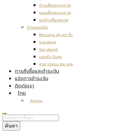
ข้าวแพ็คสุญญากาศ
คละแพ็คสุญญากาศ
ชุดข้าวเพื่อสุขภาพ
ข้าวของขวัญ
Blessing ฮก ลก ซิ่ว
Signature
Storybook
มอบรัก ปันสุข
อายุ วรรณะ สุขะ พละ
การสั่งซื้อและชำระเงิน
แจ้งการชำระเงิน
ติดต่อเรา
ไทย
อังกฤษ
ค้นหา