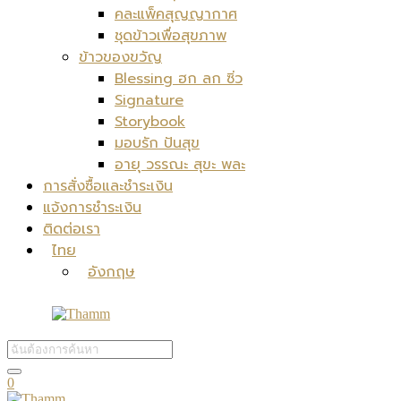
คละแพ็คสุญญากาศ
ชุดข้าวเพื่อสุขภาพ
ข้าวของขวัญ
Blessing ฮก ลก ซิ่ว
Signature
Storybook
มอบรัก ปันสุข
อายุ วรรณะ สุขะ พละ
การสั่งซื้อและชำระเงิน
แจ้งการชำระเงิน
ติดต่อเรา
ไทย
อังกฤษ
0