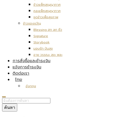
ข้าวแพ็คสุญญากาศ
คละแพ็คสุญญากาศ
ชุดข้าวเพื่อสุขภาพ
ข้าวของขวัญ
Blessing ฮก ลก ซิ่ว
Signature
Storybook
มอบรัก ปันสุข
อายุ วรรณะ สุขะ พละ
การสั่งซื้อและชำระเงิน
แจ้งการชำระเงิน
ติดต่อเรา
ไทย
อังกฤษ
ค้นหา