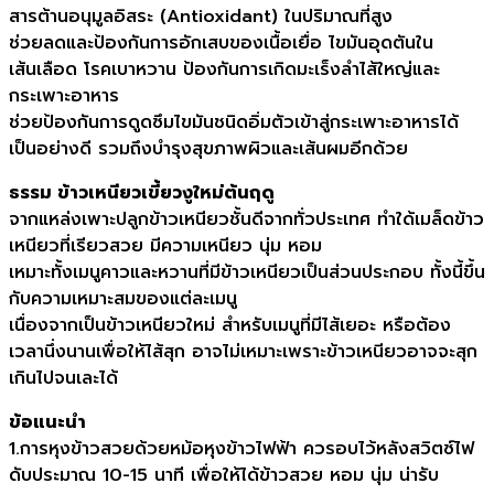
สารต้านอนุมูลอิสระ (Antioxidant) ในปริมาณที่สูง
ช่วยลดและป้องกันการอักเสบของเนื้อเยื่อ ไขมันอุดตันใน
เส้นเลือด โรคเบาหวาน ป้องกันการเกิดมะเร็งลำไส้ใหญ่และ
กระเพาะอาหาร
ช่วยป้องกันการดูดซึมไขมันชนิดอิ่มตัวเข้าสู่กระเพาะอาหารได้
เป็นอย่างดี รวมถึงบำรุงสุขภาพผิวและเส้นผมอีกด้วย
ธรรม ข้าวเหนียวเขี้ยวงูใหม่ต้นฤดู
จากแหล่งเพาะปลูกข้าวเหนียวชั้นดีจากทั่วประเทศ ทำใด้เมล็ดข้าว
เหนียวที่เรียวสวย มีความเหนียว นุ่ม หอม
เหมาะทั้งเมนูคาวและหวานที่มีข้าวเหนียวเป็นส่วนประกอบ ทั้งนี้ขึ้น
กับความเหมาะสมของแต่ละเมนู
เนื่องจากเป็นข้าวเหนียวใหม่ สำหรับเมนูที่มีไส้เยอะ หรือต้อง
เวลานึ่งนานเพื่อให้ไส้สุก อาจไม่เหมาะเพราะข้าวเหนียวอาจจะสุก
เกินไปจนเละได้
ข้อแนะนำ
1.การหุงข้าวสวยด้วยหม้อหุงข้าวไฟฟ้า ควรอบไว้หลังสวิตซ์ไฟ
ดับประมาณ 10-15 นาที เพื่อให้ได้ข้าวสวย หอม นุ่ม น่ารับ