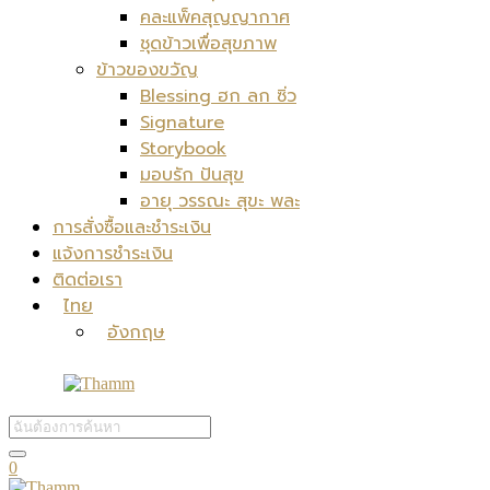
คละแพ็คสุญญากาศ
ชุดข้าวเพื่อสุขภาพ
ข้าวของขวัญ
Blessing ฮก ลก ซิ่ว
Signature
Storybook
มอบรัก ปันสุข
อายุ วรรณะ สุขะ พละ
การสั่งซื้อและชำระเงิน
แจ้งการชำระเงิน
ติดต่อเรา
ไทย
อังกฤษ
0