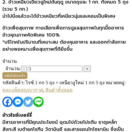
2. ข้าวเหนียวเขี้ยวงูใหม่ต้นฤดู ขนาดถุงละ 1 กก. ทั้งหมด 5 ถุง
(รวม 5 กก.)
นำไปนึ่งแล้วจะได้ข้าวเหนียวที่เหนียวนุ่มและหอมเป็นพิเศษ
ข้าวเพื่อสุขภาพ ทางเลือกเพื่อการดูแลสุขภาพในทุกมื้ออาหาร
ข้าวคุณภาพคัดพิเศษ 100%
*บริโภคในปริมาณที่เหมาะสม ต้องคุมอาหาร และออกกำลังกาย
อย่างพอหมาะเพื่อสุขภาพที่ดียิ่งขึ้น
จำนวน
จำนวน
หยิบใส่ตะกร้า
รหัสสินค้า:
ไรซ์ 1 กก 5 ถุง + เหนียวงูใหม่ 1 กก 5 ถุง
หมวดหมู่:
คละแพ็คสุญญากาศ
,
สินค้าทั้งหมด
ข้าวไรซ์เบอร์รี่
มีสารอาหารที่มีคุณประโยชน์ อุดมไปด้วยโปรตีน ธาตุเหล็ก
สังกะสี เบต้าแคโรทีน วิตามินอี และสารแอนไทไซยานิน ซึ่งเป็น